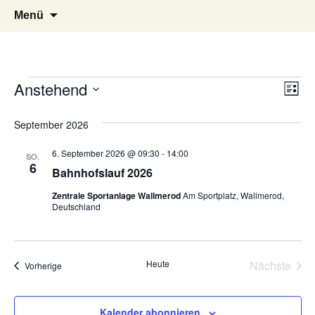
TuS 1894 e.V. Wallmerod
Zum
Suchen
Menü
Inhalt
nach:
springen
Veranstaltungen
Ansi
Ver
Anstehend
Liste
Navi
Ans
Datum
September 2026
wählen.
Nav
6. September 2026 @ 09:30
-
14:00
SO.
6
Bahnhofslauf 2026
Zentrale Sportanlage Wallmerod
Am Sportplatz, Wallmerod,
Deutschland
Heute
Nächste
Veranstaltungen
Vorherige
Veransta
Kalender abonnieren