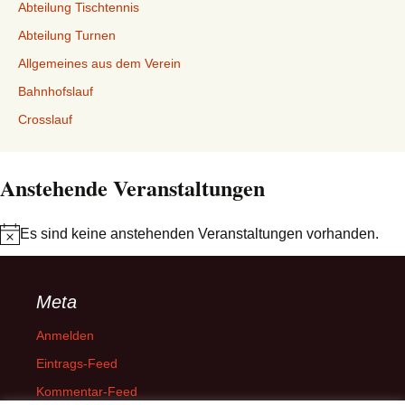
Abteilung Tischtennis
Abteilung Turnen
Allgemeines aus dem Verein
Bahnhofslauf
Crosslauf
Anstehende Veranstaltungen
Es sind keine anstehenden Veranstaltungen vorhanden.
Hinweis
Meta
Anmelden
Eintrags-Feed
Kommentar-Feed