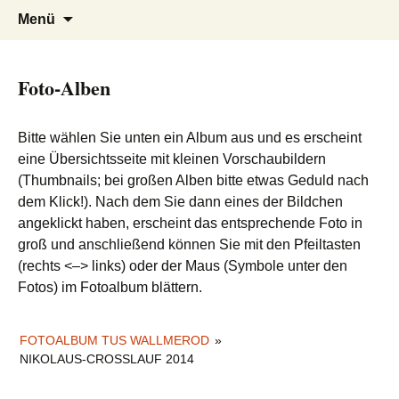
TuS 1894 e.V. Wallmerod
Zum
Suchen
Menü
Inhalt
nach:
springen
Foto-Alben
Bitte wählen Sie unten ein Album aus und es erscheint
eine Übersichtsseite mit kleinen Vorschaubildern
(Thumbnails; bei großen Alben bitte etwas Geduld nach
dem Klick!). Nach dem Sie dann eines der Bildchen
angeklickt haben, erscheint das entsprechende Foto in
groß und anschließend können Sie mit den Pfeiltasten
(rechts <–> links) oder der Maus (Symbole unter den
Fotos) im Fotoalbum blättern.
FOTOALBUM TUS WALLMEROD
»
NIKOLAUS-CROSSLAUF 2014