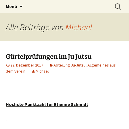
Zum
Suchen
TuS 1894 e.V. Wallmerod
Menü
Inhalt
nach:
springen
Alle Beiträge von
Michael
Gürtelprüfungen im Ju Jutsu
22. Dezember 2017
Abteilung Ju-Jutsu
,
Allgemeines aus
dem Verein
Michael
Höchste Punktzahl für Etienne Schmidt