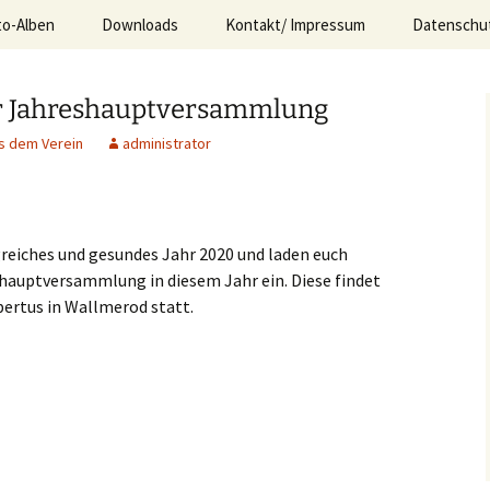
to-Alben
Downloads
Kontakt/ Impressum
Datenschu
e.V. Wallmerod
er Jahreshauptversammlung
s dem Verein
administrator
greiches und gesundes Jahr 2020 und laden euch
shauptversammlung in diesem Jahr ein. Diese findet
bertus in Wallmerod statt.