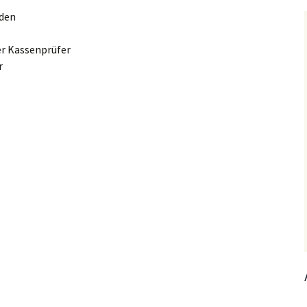
nden
er Kassenprüfer
r