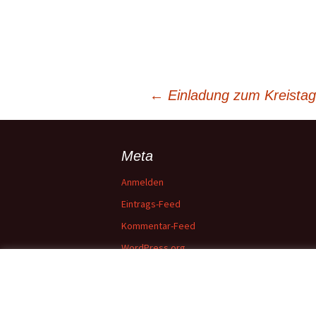
Beitragsnavigation
←
Einladung zum Kreistag 
Meta
Anmelden
Eintrags-Feed
Kommentar-Feed
WordPress.org