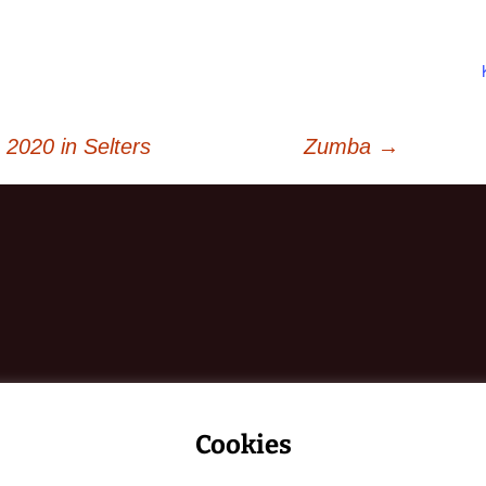
2020 in Selters
Zumba
→
Cookies