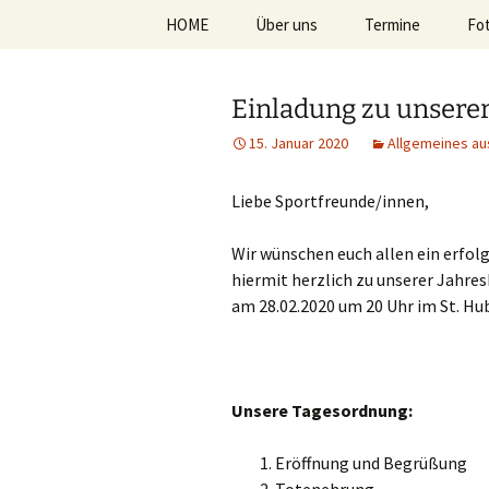
Zum
HOME
Über uns
Termine
Fo
Inhalt
springen
TuS 1894 
Abteilung Fitness
Einladung zu unser
Abteilung Tischtennis
15. Januar 2020
Allgemeines au
Abteilung Badminton
Liebe Sportfreunde/innen,
Abteilung Sportstudio
Wir wünschen euch allen ein erfol
Abteilung Ju-Jutsu
hiermit herzlich zu unserer Jahre
am 28.02.2020 um 20 Uhr im St. Hu
Abteilung Leichtathletik
Abteilung Rehasport
Unsere Tagesordnung:
Abteilung Turnen
Eröffnung und Begrüßung
Abteilung Lauftreff