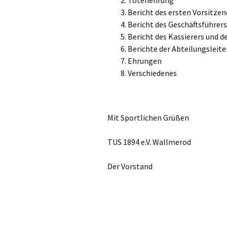
Totenehrung
Bericht des ersten Vorsitze
Vorstand
Bericht des Geschäftsführers
TuS Benefits
Bericht des Kassierers und d
Berichte der Abteilungsleite
Vereinsgeschichte
Ehrungen
Verschiedenes
Mit Sportlichen Grüßen
TUS 1894 e.V. Wallmerod
Der Vorstand