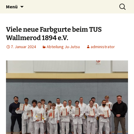
Zum
Suchen
TuS 1894 e.V. Wallmerod
Menü
Inhalt
nach:
springen
Viele neue Farbgurte beim TUS
Wallmerod 1894 e.V.
7. Januar 2024
Abteilung Ju-Jutsu
administrator