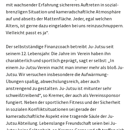
mit wachsender Erfahrung sichereres Auftreten in sozial-
brenzligen Situation und kameradschaftliche Atmosphäre
auf und abseits der Mattenfläche. Jeder, egal welchen
Alters, ist gerne dazu eingeladen bei uns reinzuschnuppern.
Vielleicht passt es ja“.
Der selbstständige Finanzcoach betreibt Ju-Jutsu seit
seinem 12. Lebensjahr. Die Jahre im Verein haben ihn
charakterlich und sportlich geprägt, sagt er selbst: „In
einem Ju-Jutsu Verein macht man immer mehr als bloß Ju-
Jutsu. Wir versuchen insbesondere die Aufwärmung-
Übungen spaßig, abwechslungsreich, aber auch
anstrengend zu gestalten. Ju-Jutsu ist mitunter sehr
schweißtreibend“, so Kremer, der auch als Vereinssponsor
fungiert. Neben der sportlichen Fitness und der Sicherheit
in sozialen Konfliktsituationen sei gerade der
kameradschaftliche Aspekt eine tragende Säule der Ju-
Jutsu Abteilung. Lebenslange Freundschaft seien bei Ju-
Jutsu keine Seltenheit, so Kremer. Gerne und oft treffen sich