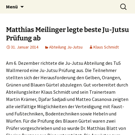
Zum
Suchen
TuS 1894 e.V. Wallmerod
Menü
Inhalt
nach:
springen
Matthias Meilinger legte beste Ju-Jutsu
Prüfung ab
31. Januar 2014
Abteilung Ju-Jutsu
Klaus Schmidt
Am 6. Dezember richtete die Ju-Jutsu Abteilung des TuS
Wallmerod eine Ju-Jutsu Prüfung aus. Die Teilnehmer
stellten sich der Herausforderung den Gelben, Orangen,
Grünen und Blauen Gürtel abzulegen.
Gut vorbereitet durch
Abteilungsleiter Klaus Schmidt und sein Trainerteam
Martin Krämer, Djafar Sadjadi und Matteo Casanova zeigten
alle vielfältige Möglichkeiten der Verteidigung mit Faust-
und Fußtechniken, Bodentechniken sowie Hebeln und
Würfen. Für die Prüfung des Blauen Gürtel waren zwei
Prüfer vorgeschrieben und so wurde Dr. Matthias Blatt von