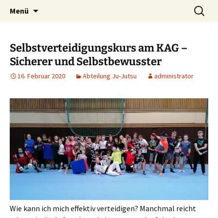
Zum
Suchen
TuS 1894 e.V. Wallmerod
Menü
Inhalt
nach:
springen
Selbstverteidigungskurs am KAG –
Sicherer und Selbstbewusster
16. Februar 2020
Abteilung Ju-Jutsu
administrator
Wie kann ich mich effektiv verteidigen? Manchmal reicht