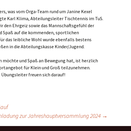
niers, was vom Orga-Team rund um Janine Kexel
agte Karl Klima, Abteilungsleiter Tischtennis im TuS.
ir den Ehrgeiz sowie das Mannschaftsgefühl der
und Spaß auf die kommenden, sportlichen
ür das leibliche Wohl wurde ebenfalls bestens
eßen in die Abteilungskasse Kinder/Jugend.
n möchte und Spaß an Bewegung hat, ist herzlich
ortangebot für Klein und Groß teilzunehmen.
Übungsleiter freuen sich darauf!
lauf
nladung zur Jahreshauptversammlung 2024
→