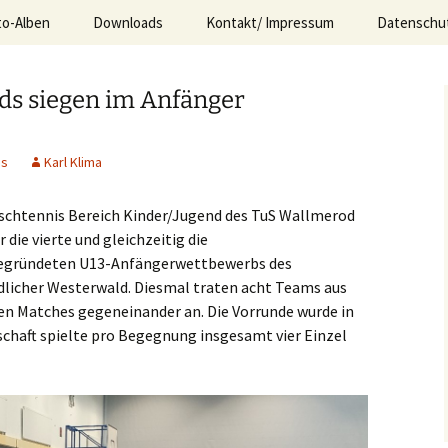
to-Alben
Downloads
Kontakt/ Impressum
Datenschu
e.V. Wallmerod
ds siegen im Anfänger
is
Karl Klima
ischtennis Bereich Kinder/Jugend des TuS Wallmerod
 die vierte und gleichzeitig die
gegründeten U13-Anfängerwettbewerbs des
dlicher Westerwald. Diesmal traten acht Teams aus
en Matches gegeneinander an. Die Vorrunde wurde in
chaft spielte pro Begegnung insgesamt vier Einzel