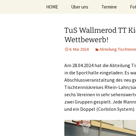
Zum
HOME
Über uns
Termine
Fo
Inhalt
springen
TuS 1894 
Abteilung Fitness
TuS Wallmerod TT Ki
Abteilung Tischtennis
Wettbewerb!
Abteilung Badminton
6. Mai 2024
Abteilung Tischtenn
Abteilung Sportstudio
Am 28.04.2024 hat die Abteilung T
in die Sporthalle eingeladen. Es war
Abteilung Ju-Jutsu
Abschlussveranstaltung des neu 
Tischtenniskreises Rhein-Lahn/sü
Abteilung Leichtathletik
sechs Vereinen in sehr sehenswert
zwei Gruppen gespielt. Jede Manns
Abteilung Rehasport
und ein Doppel (Corbilon System).
Abteilung Turnen
Abteilung Lauftreff