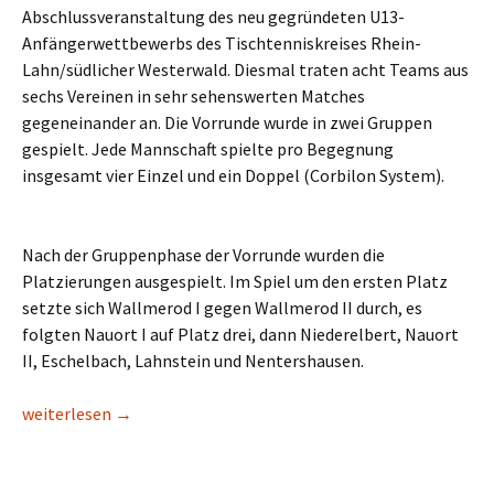
Abschlussveranstaltung des neu gegründeten U13-
Anfängerwettbewerbs des Tischtenniskreises Rhein-
Lahn/südlicher Westerwald. Diesmal traten acht Teams aus
sechs Vereinen in sehr sehenswerten Matches
gegeneinander an. Die Vorrunde wurde in zwei Gruppen
gespielt. Jede Mannschaft spielte pro Begegnung
insgesamt vier Einzel und ein Doppel (Corbilon System).
Nach der Gruppenphase der Vorrunde wurden die
Platzierungen ausgespielt. Im Spiel um den ersten Platz
setzte sich Wallmerod I gegen Wallmerod II durch, es
folgten Nauort I auf Platz drei, dann Niederelbert, Nauort
II, Eschelbach, Lahnstein und Nentershausen.
TuS Wallmerod TT Kids siegen im Anfänger Wettbewerb!
weiterlesen
→