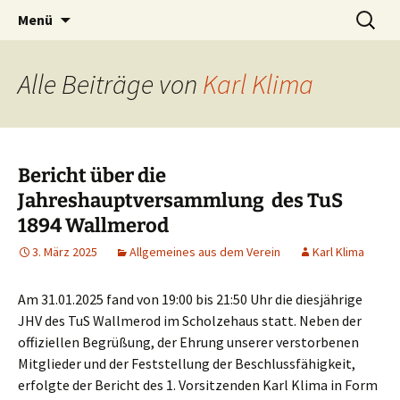
Zum
Suchen
TuS 1894 e.V. Wallmerod
Menü
Inhalt
nach:
springen
Alle Beiträge von
Karl Klima
Bericht über die
Jahreshauptversammlung des TuS
1894 Wallmerod
3. März 2025
Allgemeines aus dem Verein
Karl Klima
Am 31.01.2025 fand von 19:00 bis 21:50 Uhr die diesjährige
JHV des TuS Wallmerod im Scholzehaus statt. Neben der
offiziellen Begrüßung, der Ehrung unserer verstorbenen
Mitglieder und der Feststellung der Beschlussfähigkeit,
erfolgte der Bericht des 1. Vorsitzenden Karl Klima in Form