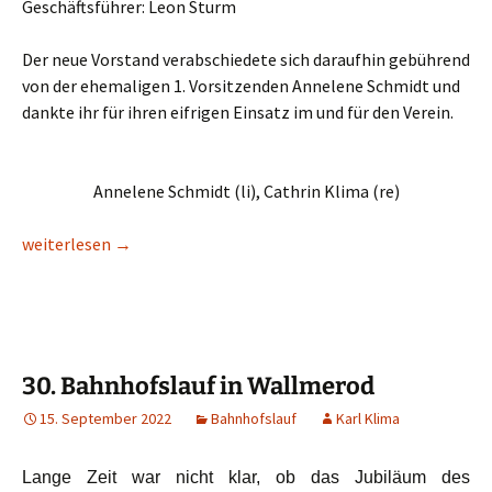
Geschäftsführer: Leon Sturm
Der neue Vorstand verabschiedete sich daraufhin gebührend
von der ehemaligen 1. Vorsitzenden Annelene Schmidt und
dankte ihr für ihren eifrigen Einsatz im und für den Verein.
Annelene Schmidt (li), Cathrin Klima (re)
Bericht zur Jahreshauptversammlung 2023
weiterlesen
→
30. Bahnhofslauf in Wallmerod
15. September 2022
Bahnhofslauf
Karl Klima
Lange Zeit war nicht klar, ob das Jubiläum des