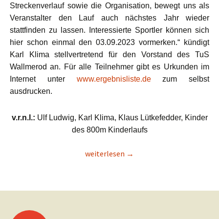
Streckenverlauf sowie die Organisation, bewegt uns als
Veranstalter den Lauf auch nächstes Jahr wieder
stattfinden zu lassen. Interessierte Sportler können sich
hier schon einmal den 03.09.2023 vormerken.“ kündigt
Karl Klima stellvertretend für den Vorstand des TuS
Wallmerod an. Für alle Teilnehmer gibt es Urkunden im
Internet unter
www.ergebnisliste.de
zum selbst
ausdrucken.
v.r.n.l.:
Ulf Ludwig, Karl Klima, Klaus Lütkefedder, Kinder
des 800m Kinderlaufs
30. Bahnhofslauf in Wallmerod
weiterlesen
→
Beitragsnavigation